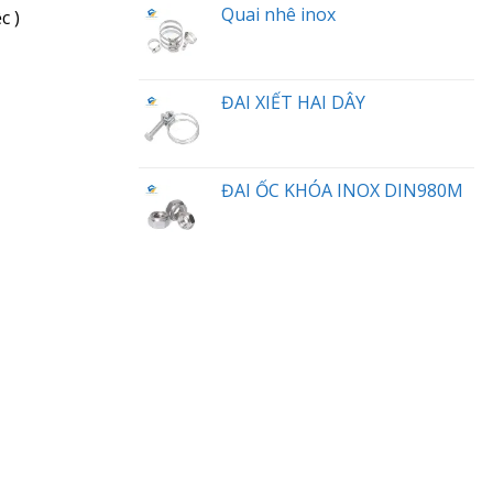
Quai nhê inox
c )
ĐAI XIẾT HAI DÂY
ĐAI ỐC KHÓA INOX DIN980M