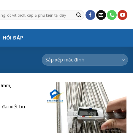
HỎI ĐÁP
00mm,
 đai xiết bu