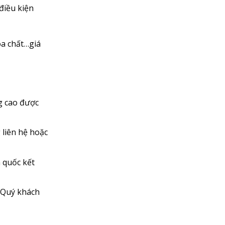
điều kiện
óa chất…giá
g cao được
 liên hệ hoặc
n quốc kết
o Quý khách