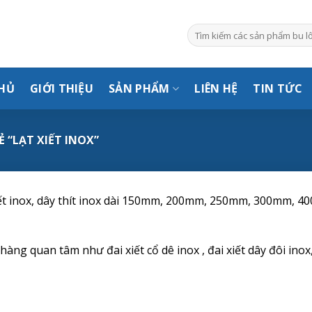
Tìm
kiếm:
HỦ
GIỚI THIỆU
SẢN PHẨM
LIÊN HỆ
TIN TỨC
“LẠT XIẾT INOX”
 xiết inox, dây thít inox dài 150mm, 200mm, 250mm, 300mm, 4
ng quan tâm như đai xiết cổ dê inox , đai xiết dây đôi inox,