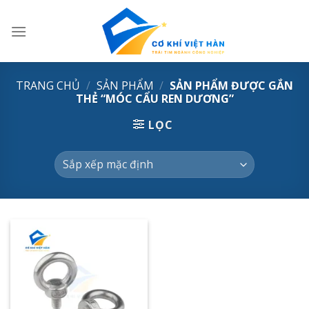
Skip
to
content
TRANG CHỦ
/
SẢN PHẨM
/
SẢN PHẨM ĐƯỢC GẮN
THẺ “MÓC CẨU REN DƯƠNG”
LỌC