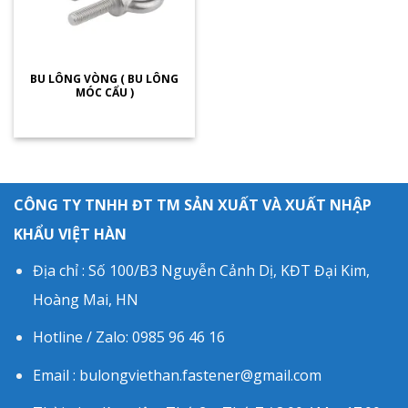
BU LÔNG VÒNG ( BU LÔNG
MÓC CẨU )
CÔNG TY TNHH ĐT TM SẢN XUẤT VÀ XUẤT NHẬP
KHẨU VIỆT HÀN
Địa chỉ : Số 100/B3 Nguyễn Cảnh Dị, KĐT Đại Kim,
Hoàng Mai, HN
Hotline / Zalo: 0985 96 46 16
Email : bulongviethan.fastener@gmail.com