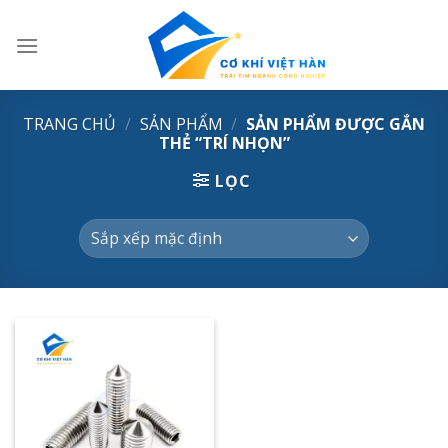
Skip
to
content
TRANG CHỦ
/
SẢN PHẨM
/
SẢN PHẨM ĐƯỢC GẮN
THẺ “TRÍ NHỌN”
LỌC