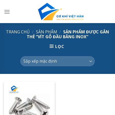
Skip
to
content
TRANG CHỦ
/
SẢN PHẨM
/
SẢN PHẨM ĐƯỢC GẮN
THẺ “VÍT GỖ ĐẦU BẰNG INOX”
LỌC