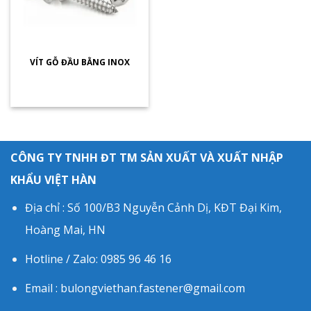
VÍT GỖ ĐẦU BẰNG INOX
CÔNG TY TNHH ĐT TM SẢN XUẤT VÀ XUẤT NHẬP
KHẨU VIỆT HÀN
Địa chỉ : Số 100/B3 Nguyễn Cảnh Dị, KĐT Đại Kim,
Hoàng Mai, HN
Hotline / Zalo: 0985 96 46 16
Email : bulongviethan.fastener@gmail.com