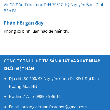
Vít Gỗ Đầu Tròn Inox DIN 7981C: Kỷ Nguyên Bám Dính
Bền Bỉ
Phản hồi gần đây
Không có bình luận nào để hiển thị.
CÔNG TY TNHH ĐT TM SẢN XUẤT VÀ XUẤT NHẬP
KHẨU VIỆT HÀN
Địa chỉ : Số 100/B3 Nguyễn Cảnh Dị, KĐT Đại Kim,
Hoàng Mai, HN
Hotline / Zalo: 0985 96 46 16
Email : bulongviethan.fastener@gmail.com