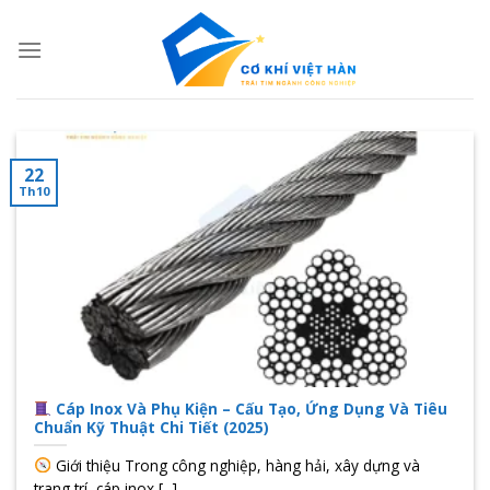
Skip
to
content
22
Th10
Cáp Inox Và Phụ Kiện – Cấu Tạo, Ứng Dụng Và Tiêu
Chuẩn Kỹ Thuật Chi Tiết (2025)
Giới thiệu Trong công nghiệp, hàng hải, xây dựng và
trang trí, cáp inox [...]