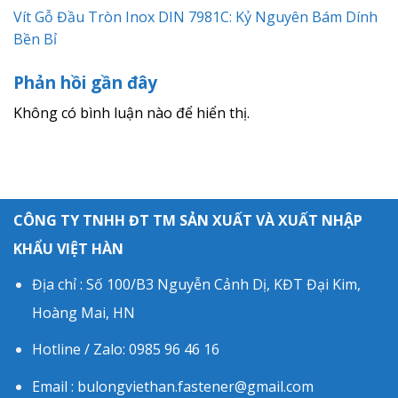
Vít Gỗ Đầu Tròn Inox DIN 7981C: Kỷ Nguyên Bám Dính
Bền Bỉ
Phản hồi gần đây
Không có bình luận nào để hiển thị.
CÔNG TY TNHH ĐT TM SẢN XUẤT VÀ XUẤT NHẬP
KHẨU VIỆT HÀN
Địa chỉ : Số 100/B3 Nguyễn Cảnh Dị, KĐT Đại Kim,
Hoàng Mai, HN
Hotline / Zalo: 0985 96 46 16
Email : bulongviethan.fastener@gmail.com