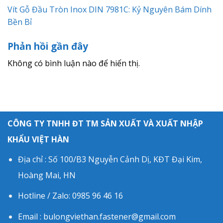
Vít Gỗ Đầu Tròn Inox DIN 7981C: Kỷ Nguyên Bám Dính
Bền Bỉ
Phản hồi gần đây
Không có bình luận nào để hiển thị.
CÔNG TY TNHH ĐT TM SẢN XUẤT VÀ XUẤT NHẬP
KHẨU VIỆT HÀN
Địa chỉ : Số 100/B3 Nguyễn Cảnh Dị, KĐT Đại Kim,
Hoàng Mai, HN
Hotline / Zalo: 0985 96 46 16
Email : bulongviethan.fastener@gmail.com