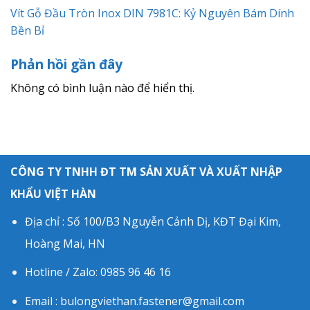
Vít Gỗ Đầu Tròn Inox DIN 7981C: Kỷ Nguyên Bám Dính
Bền Bỉ
Phản hồi gần đây
Không có bình luận nào để hiển thị.
CÔNG TY TNHH ĐT TM SẢN XUẤT VÀ XUẤT NHẬP
KHẨU VIỆT HÀN
Địa chỉ : Số 100/B3 Nguyễn Cảnh Dị, KĐT Đại Kim,
Hoàng Mai, HN
Hotline / Zalo: 0985 96 46 16
Email : bulongviethan.fastener@gmail.com