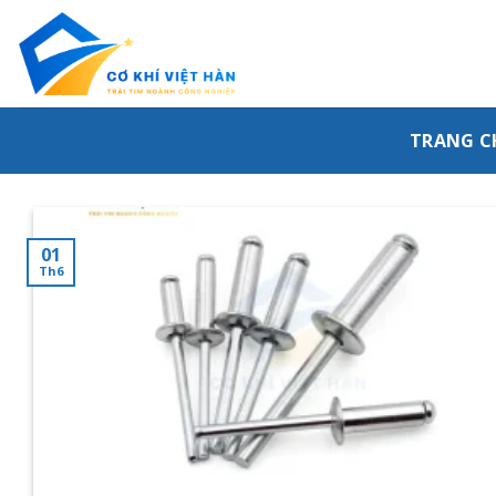
Skip
to
content
TRANG C
01
Th6