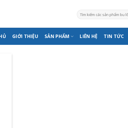
Tìm
kiếm:
HỦ
GIỚI THIỆU
SẢN PHẨM
LIÊN HỆ
TIN TỨC