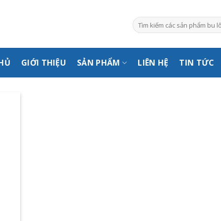
Tìm
kiếm:
HỦ
GIỚI THIỆU
SẢN PHẨM
LIÊN HỆ
TIN TỨC