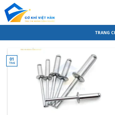
Skip
to
content
TRANG C
01
Th6