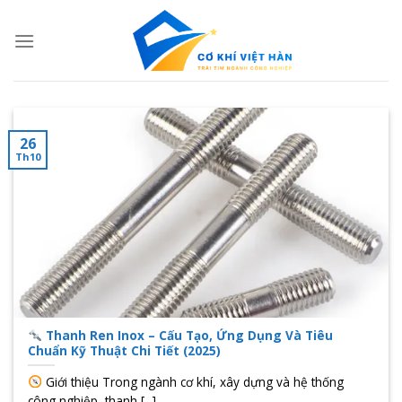
Skip
to
content
26
Th10
Thanh Ren Inox – Cấu Tạo, Ứng Dụng Và Tiêu
Chuẩn Kỹ Thuật Chi Tiết (2025)
Giới thiệu Trong ngành cơ khí, xây dựng và hệ thống
công nghiệp, thanh [...]