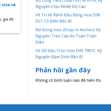
Bu Lông Tiêu Chuẩn ASTM A193: Kỷ
 size và
Nguyên Chịu Nhiệt Độ Cao
Vít Trí Xẻ Rãnh Đầu Bằng Inox DIN
, giá đỡ
551: Cổ Điển Bền Bỉ
Nở Đóng Inox (Drop-In Anchor): Kỷ
Nguyên Treo Cáp An Toàn Toàn
Diện
Vít Gỗ Đầu Tròn Inox DIN 7981C: Kỷ
Nguyên Bám Dính Bền Bỉ
Phản hồi gần đây
Không có bình luận nào để hiển thị.