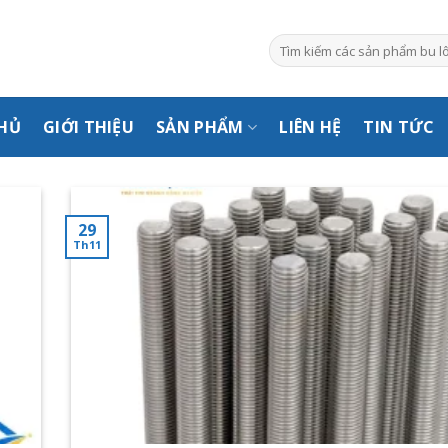
Tìm
kiếm:
HỦ
GIỚI THIỆU
SẢN PHẨM
LIÊN HỆ
TIN TỨC
29
Th11