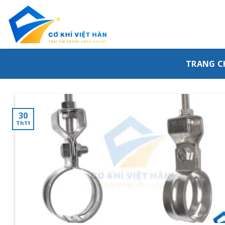
Skip
to
content
TRANG C
30
Th11