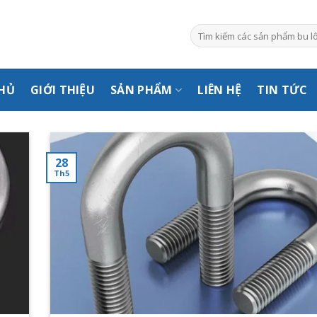
Tìm
kiếm:
HỦ
GIỚI THIỆU
SẢN PHẨM
LIÊN HỆ
TIN TỨC
28
Th5