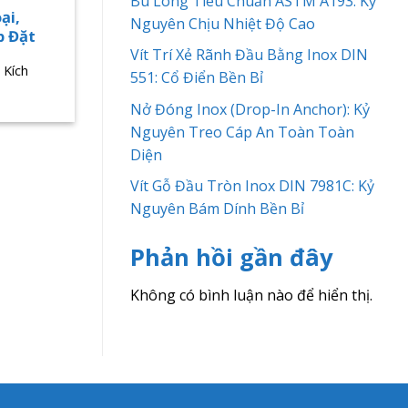
Bu Lông Tiêu Chuẩn ASTM A193: Kỷ
ại,
Nguyên Chịu Nhiệt Độ Cao
p Đặt
Vít Trí Xẻ Rãnh Đầu Bằng Inox DIN
 Kích
551: Cổ Điển Bền Bỉ
Nở Đóng Inox (Drop-In Anchor): Kỷ
Nguyên Treo Cáp An Toàn Toàn
Diện
Vít Gỗ Đầu Tròn Inox DIN 7981C: Kỷ
Nguyên Bám Dính Bền Bỉ
Phản hồi gần đây
Không có bình luận nào để hiển thị.