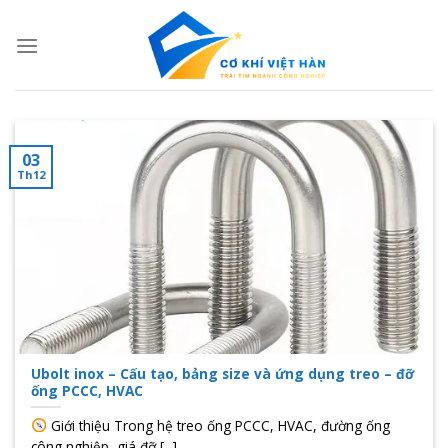
Skip
to
content
03
Th12
Ubolt inox – Cấu tạo, bảng size và ứng dụng treo – đỡ
ống PCCC, HVAC
Giới thiệu Trong hệ treo ống PCCC, HVAC, đường ống
công nghiệp, giá đỡ [...]