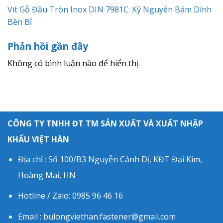
Vít Gỗ Đầu Tròn Inox DIN 7981C: Kỷ Nguyên Bám Dính
Bền Bỉ
Phản hồi gần đây
Không có bình luận nào để hiển thị.
CÔNG TY TNHH ĐT TM SẢN XUẤT VÀ XUẤT NHẬP
KHẨU VIỆT HÀN
Địa chỉ : Số 100/B3 Nguyễn Cảnh Dị, KĐT Đại Kim,
Hoàng Mai, HN
Hotline / Zalo: 0985 96 46 16
Email : bulongviethan.fastener@gmail.com