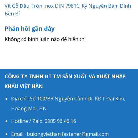
Vít Gỗ Đầu Tròn Inox DIN 7981C: Kỷ Nguyên Bám Dính
Bền Bỉ
Phản hồi gần đây
Không có bình luận nào để hiển thị.
CÔNG TY TNHH ĐT TM SẢN XUẤT VÀ XUẤT NHẬP
KHẨU VIỆT HÀN
Địa chỉ : Số 100/B3 Nguyễn Cảnh Dị, KĐT Đại Kim,
Hoàng Mai, HN
Hotline / Zalo: 0985 96 46 16
Email : bulongviethan.fastener@gmail.com