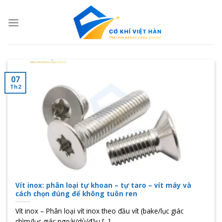
Skip
to
content
07
Th2
Vít inox: phân loại tự khoan – tự taro – vít máy và
cách chọn đúng để không tuôn ren
Vít inox – Phân loại vít inox theo đầu vít (bake/lục giác
chìm/lục giác ngoài/dù/đầu [...]