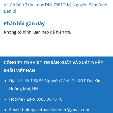
Vít Gỗ Đầu Tròn Inox DIN 7981C: Kỷ Nguyên Bám Dính
Bền Bỉ
Phản hồi gần đây
Không có bình luận nào để hiển thị.
CÔNG TY TNHH ĐT TM SẢN XUẤT VÀ XUẤT NHẬP
KHẨU VIỆT HÀN
Địa chỉ : Số 100/B3 Nguyễn Cảnh Dị, KĐT Đại Kim,
Hoàng Mai, HN
Hotline / Zalo: 0985 96 46 16
Email : bulongviethan.fastener@gmail.com