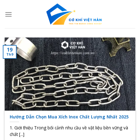
Skip
to
content
19
Th9
Hướng Dẫn Chọn Mua Xích Inox Chất Lượng Nhất 2025
1. Giới thiệu Trong bối cảnh nhu cầu về vật liệu bền vững và
chất [...]