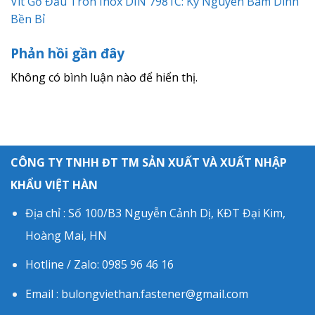
Vít Gỗ Đầu Tròn Inox DIN 7981C: Kỷ Nguyên Bám Dính
Bền Bỉ
Phản hồi gần đây
Không có bình luận nào để hiển thị.
CÔNG TY TNHH ĐT TM SẢN XUẤT VÀ XUẤT NHẬP
KHẨU VIỆT HÀN
Địa chỉ : Số 100/B3 Nguyễn Cảnh Dị, KĐT Đại Kim,
Hoàng Mai, HN
Hotline / Zalo: 0985 96 46 16
Email : bulongviethan.fastener@gmail.com