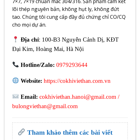
7×7, 7×19 chuẩn mác 304/316. Sản phẩm cam kết
lõi thép nguyên bản, không hụt ly, không đứt
tao. Chúng tôi cung cấp đầy đủ chứng chỉ CO/CQ
cho mọi dự án.
Địa chỉ
: 100-B3 Nguyễn Cảnh Dị, KĐT
Đại Kim, Hoàng Mai, Hà Nội
Hotline/Zalo:
0979293644
Website:
https://cokhiviethan.com.vn
Email:
cokhiviethan.hanoi@gmail.com
/
bulongviethan@gmail.com
Tham khảo thêm các bài viết