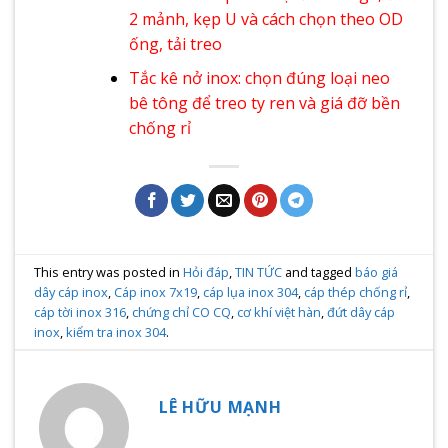
2 mảnh, kẹp U và cách chọn theo OD
ống, tải treo
Tắc kê nở inox: chọn đúng loại neo
bê tông để treo ty ren và giá đỡ bền
chống rỉ
This entry was posted in
Hỏi đáp
,
TIN TỨC
and tagged
báo giá
dây cáp inox
,
Cáp inox 7x19
,
cáp lụa inox 304
,
cáp thép chống rỉ
,
cáp tời inox 316
,
chứng chỉ CO CQ
,
cơ khí việt hàn
,
đứt dây cáp
inox
,
kiểm tra inox 304
.
LÊ HỮU MẠNH