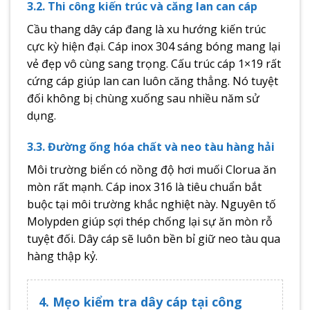
3.2. Thi công kiến trúc và căng lan can cáp
Cầu thang dây cáp đang là xu hướng kiến trúc
cực kỳ hiện đại. Cáp inox 304 sáng bóng mang lại
vẻ đẹp vô cùng sang trọng. Cấu trúc cáp 1×19 rất
cứng cáp giúp lan can luôn căng thẳng. Nó tuyệt
đối không bị chùng xuống sau nhiều năm sử
dụng.
3.3. Đường ống hóa chất và neo tàu hàng hải
Môi trường biển có nồng độ hơi muối Clorua ăn
mòn rất mạnh. Cáp inox 316 là tiêu chuẩn bắt
buộc tại môi trường khắc nghiệt này. Nguyên tố
Molypden giúp sợi thép chống lại sự ăn mòn rỗ
tuyệt đối. Dây cáp sẽ luôn bền bỉ giữ neo tàu qua
hàng thập kỷ.
4. Mẹo kiểm tra dây cáp tại công