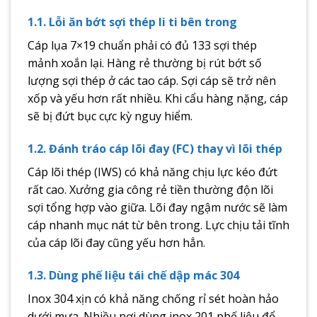
1.1. Lỗi ăn bớt sợi thép li ti bên trong
Cáp lụa 7×19 chuẩn phải có đủ 133 sợi thép
mảnh xoắn lại. Hàng rẻ thường bị rút bớt số
lượng sợi thép ở các tao cáp. Sợi cáp sẽ trở nên
xốp và yếu hơn rất nhiều. Khi cẩu hàng nặng, cáp
sẽ bị đứt bục cực kỳ nguy hiểm.
1.2. Đánh tráo cáp lõi đay (FC) thay vì lõi thép
Cáp lõi thép (IWS) có khả năng chịu lực kéo đứt
rất cao. Xưởng gia công rẻ tiền thường độn lõi
sợi tổng hợp vào giữa. Lõi đay ngậm nước sẽ làm
cáp nhanh mục nát từ bên trong. Lực chịu tải tĩnh
của cáp lõi đay cũng yếu hơn hẳn.
1.3. Dùng phế liệu tái chế dập mác 304
Inox 304 xịn có khả năng chống rỉ sét hoàn hảo
dưới mưa. Nhiều nơi dùng inox 201 phế liệu để