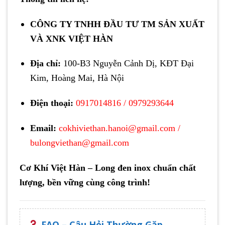
CÔNG TY TNHH ĐẦU TƯ TM SẢN XUẤT
VÀ XNK VIỆT HÀN
Địa chỉ:
100-B3 Nguyễn Cảnh Dị, KĐT Đại
Kim, Hoàng Mai, Hà Nội
Điện thoại:
0917014816
/
0979293644
Email:
cokhiviethan.hanoi@gmail.com
/
bulongviethan@gmail.com
Cơ Khí Việt Hàn – Long đen inox chuẩn chất
lượng, bền vững cùng công trình!
FAQ – Câu Hỏi Thường Gặp