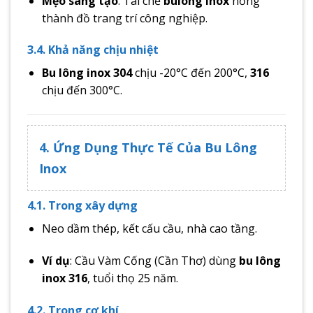
Mẹo sáng tạo
: Tái chế
bulông inox
hỏng
thành đồ trang trí công nghiệp.
3.4. Khả năng chịu nhiệt
Bu lông inox 304
chịu -20°C đến 200°C,
316
chịu đến 300°C.
4. Ứng Dụng Thực Tế Của Bu Lông
Inox
4.1. Trong xây dựng
Neo dầm thép, kết cấu cầu, nhà cao tầng.
Ví dụ
: Cầu Vàm Cống (Cần Thơ) dùng
bu lông
inox 316
, tuổi thọ 25 năm.
4.2. Trong cơ khí