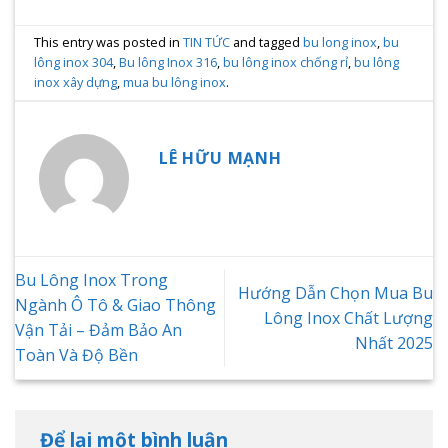
This entry was posted in
TIN TỨC
and tagged
bu long inox
,
bu
lông inox 304
,
Bu lông Inox 316
,
bu lông inox chống rỉ
,
bu lông
inox xây dựng
,
mua bu lông inox
.
LÊ HỮU MẠNH
Bu Lông Inox Trong
Hướng Dẫn Chọn Mua Bu
Ngành Ô Tô & Giao Thông
Lông Inox Chất Lượng
Vận Tải – Đảm Bảo An
Nhất 2025
Toàn Và Độ Bền
Để lại một bình luận