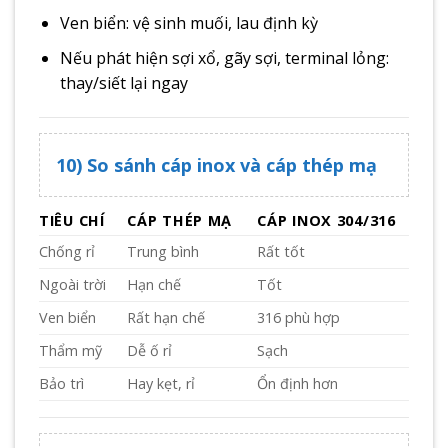
Ven biển: vệ sinh muối, lau định kỳ
Nếu phát hiện sợi xổ, gãy sợi, terminal lỏng:
thay/siết lại ngay
10) So sánh cáp inox và cáp thép mạ
TIÊU CHÍ
CÁP THÉP MẠ
CÁP INOX 304/316
Chống rỉ
Trung bình
Rất tốt
Ngoài trời
Hạn chế
Tốt
Ven biển
Rất hạn chế
316 phù hợp
Thẩm mỹ
Dễ ố rỉ
Sạch
Bảo trì
Hay kẹt, rỉ
Ổn định hơn