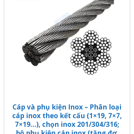
Cáp và phụ kiện Inox – Phân loại
cáp inox theo kết cấu (1×19, 7×7,
7×19…), chọn inox 201/304/316;
bộ phụ kiện cáp inox (tăng đơ,