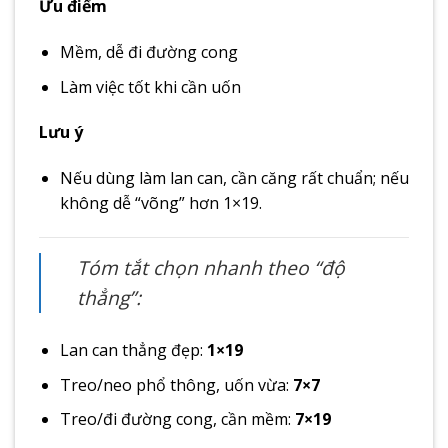
Ưu điểm
Mềm, dễ đi đường cong
Làm việc tốt khi cần uốn
Lưu ý
Nếu dùng làm lan can, cần căng rất chuẩn; nếu
không dễ “võng” hơn 1×19.
Tóm tắt chọn nhanh theo “độ
thẳng”:
Lan can thẳng đẹp:
1×19
Treo/neo phổ thông, uốn vừa:
7×7
Treo/đi đường cong, cần mềm:
7×19