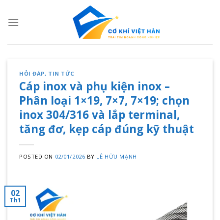
Skip
to
content
HỎI ĐÁP
,
TIN TỨC
Cáp inox và phụ kiện inox –
Phân loại 1×19, 7×7, 7×19; chọn
inox 304/316 và lắp terminal,
tăng đơ, kẹp cáp đúng kỹ thuật
POSTED ON
02/01/2026
BY
LÊ HỮU MẠNH
02
Th1