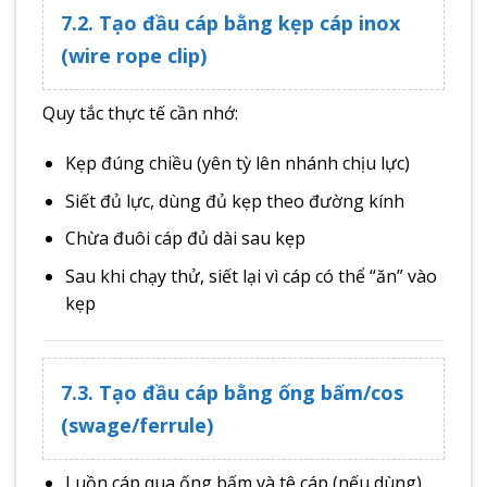
7.2. Tạo đầu cáp bằng kẹp cáp inox
(wire rope clip)
Quy tắc thực tế cần nhớ:
Kẹp đúng chiều (yên tỳ lên nhánh chịu lực)
Siết đủ lực, dùng đủ kẹp theo đường kính
Chừa đuôi cáp đủ dài sau kẹp
Sau khi chạy thử, siết lại vì cáp có thể “ăn” vào
kẹp
7.3. Tạo đầu cáp bằng ống bấm/cos
(swage/ferrule)
Luồn cáp qua ống bấm và tê cáp (nếu dùng)