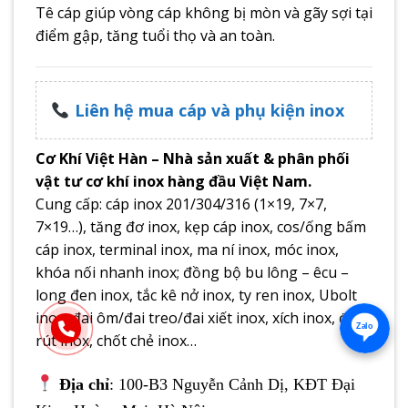
Tê cáp giúp vòng cáp không bị mòn và gãy sợi tại
điểm gập, tăng tuổi thọ và an toàn.
Liên hệ mua cáp và phụ kiện inox
Cơ Khí Việt Hàn – Nhà sản xuất & phân phối
vật tư cơ khí inox hàng đầu Việt Nam.
Cung cấp: cáp inox 201/304/316 (1×19, 7×7,
7×19…), tăng đơ inox, kẹp cáp inox, cos/ống bấm
cáp inox, terminal inox, ma ní inox, móc inox,
khóa nối nhanh inox; đồng bộ bu lông – êcu –
long đen inox, tắc kê nở inox, ty ren inox, Ubolt
inox, đai ôm/đai treo/đai xiết inox, xích inox, đinh
Zalo
rút inox, chốt chẻ inox…
Địa chỉ
: 100-B3 Nguyễn Cảnh Dị, KĐT Đại