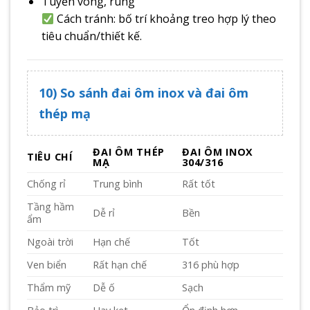
Tuyến võng, rung
Cách tránh: bố trí khoảng treo hợp lý theo
tiêu chuẩn/thiết kế.
10) So sánh đai ôm inox và đai ôm
thép mạ
ĐAI ÔM THÉP
ĐAI ÔM INOX
TIÊU CHÍ
MẠ
304/316
Chống rỉ
Trung bình
Rất tốt
Tầng hầm
Dễ rỉ
Bền
ẩm
Ngoài trời
Hạn chế
Tốt
Ven biển
Rất hạn chế
316 phù hợp
Thẩm mỹ
Dễ ố
Sạch