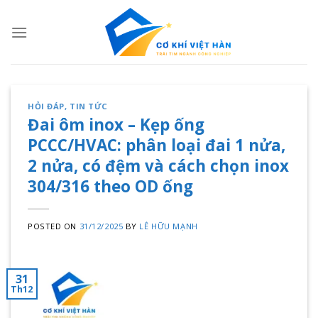
Skip
to
content
HỎI ĐÁP
,
TIN TỨC
Đai ôm inox – Kẹp ống
PCCC/HVAC: phân loại đai 1 nửa,
2 nửa, có đệm và cách chọn inox
304/316 theo OD ống
POSTED ON
31/12/2025
BY
LÊ HỮU MẠNH
31
Th12