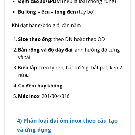
Đệm cao su/EPDM
(nếu là loại chống rung)
Bu lông – êcu – long đen
(tùy bộ)
Khi đặt hàng/báo giá, cần nắm:
Size theo ống
: theo DN hoặc theo OD
Bản rộng và độ dày đai
: ảnh hưởng độ cứng
và tải
Kiểu lắp
: treo ty ren, bắt tường, bắt pát, kẹp 2
nửa…
Có đệm hay không
Mác inox
: 201/304/316
4) Phân loại đai ôm inox theo cấu tạo
và ứng dụng