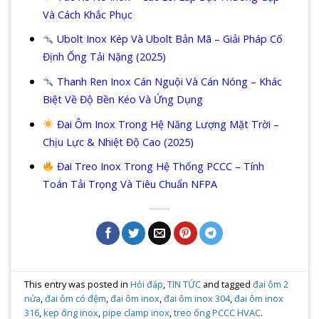
Và Cách Khắc Phục
Ubolt Inox Kép Và Ubolt Bản Mã – Giải Pháp Cố
Định Ống Tải Nặng (2025)
Thanh Ren Inox Cán Nguội Và Cán Nóng – Khác
Biệt Về Độ Bền Kéo Và Ứng Dụng
Đai Ôm Inox Trong Hệ Năng Lượng Mặt Trời –
Chịu Lực & Nhiệt Độ Cao (2025)
Đai Treo Inox Trong Hệ Thống PCCC – Tính
Toán Tải Trọng Và Tiêu Chuẩn NFPA
This entry was posted in
Hỏi đáp
,
TIN TỨC
and tagged
đai ôm 2
nửa
,
đai ôm có đệm
,
đai ôm inox
,
đai ôm inox 304
,
đai ôm inox
316
,
kẹp ống inox
,
pipe clamp inox
,
treo ống PCCC HVAC
.