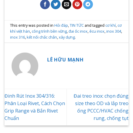
This entry was posted in
Hỏi đáp
,
TIN TỨC
and tagged
cơ khí
,
cơ
khí việt hàn
,
công trình bền vững
,
đai ốc inox
,
êcu inox
,
inox 304
,
inox 316
,
kết nối chắc chắn
,
xây dựng
.
LÊ HỮU MẠNH
Đinh Rút Inox 304/316:
Đai treo inox: chọn đúng
Phân Loại Rivet, Cách Chọn
size theo OD và lắp treo
Grip Range và Bắn Rivet
ống PCCC/HVAC chống
Chuẩn
rung, chống tụt