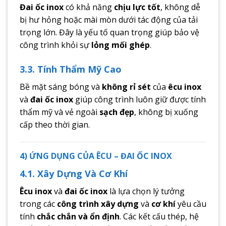
Đai ốc inox
có khả năng
chịu lực tốt
, không dễ
bị hư hỏng hoặc mài mòn dưới tác động của tải
trọng lớn. Đây là yếu tố quan trọng giúp bảo vệ
công trình khỏi sự
lỏng mối ghép
.
3.3. Tính Thẩm Mỹ Cao
Bề mặt sáng bóng và
không rỉ sét
của
êcu inox
và
đai ốc inox
giúp công trình luôn giữ được tính
thẩm mỹ và vẻ ngoài
sạch đẹp
, không bị xuống
cấp theo thời gian.
4) ỨNG DỤNG CỦA ÊCU – ĐAI ỐC INOX
4.1. Xây Dựng Và Cơ Khí
Êcu inox
và
đai ốc inox
là lựa chọn lý tưởng
trong các
công trình xây dựng
và
cơ khí
yêu cầu
tính
chắc chắn và ổn định
. Các kết cấu thép, hệ