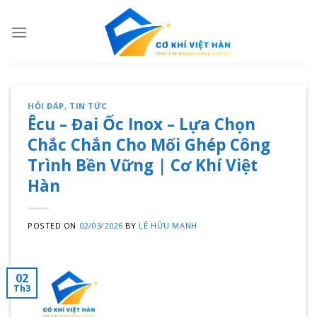
Skip
to
content
HỎI ĐÁP
,
TIN TỨC
Êcu – Đai Ốc Inox – Lựa Chọn
Chắc Chắn Cho Mối Ghép Công
Trình Bền Vững | Cơ Khí Việt
Hàn
POSTED ON
02/03/2026
BY
LÊ HỮU MẠNH
02
Th3