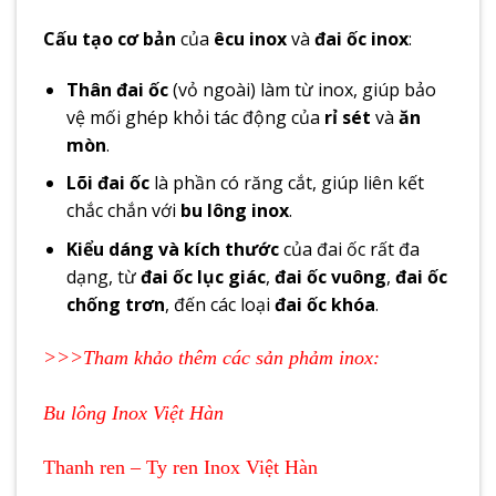
Cấu tạo cơ bản
của
êcu inox
và
đai ốc inox
:
Thân đai ốc
(vỏ ngoài) làm từ inox, giúp bảo
vệ mối ghép khỏi tác động của
rỉ sét
và
ăn
mòn
.
Lõi đai ốc
là phần có răng cắt, giúp liên kết
chắc chắn với
bu lông inox
.
Kiểu dáng và kích thước
của đai ốc rất đa
dạng, từ
đai ốc lục giác
,
đai ốc vuông
,
đai ốc
chống trơn
, đến các loại
đai ốc khóa
.
>>>Tham khảo thêm các sản phảm inox:
Bu lông Inox Việt Hàn
Thanh ren – Ty ren Inox Việt Hàn