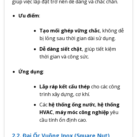
giúp việc lắp đặt trở nên dễ dàng và chắc chắn.
Ưu điểm
:
Tạo mối ghép vững chắc
, không dễ
bị lỏng sau thời gian dài sử dụng.
Dễ dàng siết chặt
, giúp tiết kiệm
thời gian và công sức.
Ứng dụng
:
Lắp ráp kết cấu thép
cho các công
trình xây dựng, cơ khí.
Các
hệ thống ống nước
,
hệ thống
HVAC
,
máy móc công nghiệp
yêu
cầu tính ổn định cao.
2.2. Đai Ốc Vuông Inox (Square Nut)