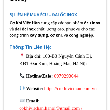
5) LIÊN HỆ MUA ÊCU – ĐAI ỐC INOX
Cơ Khí Việt Hàn
cung cấp các sản phẩm
êcu inox
và
đai ốc inox
chất lượng cao, phục vụ cho các
công trình
xây dựng
,
cơ khí
, và
công nghiệp
.
Thông Tin Liên Hệ
:
Địa chỉ
: 100-B3 Nguyễn Cảnh Dị,
KĐT Đại Kim, Hoàng Mai, Hà Nội
Hotline/Zalo:
0979293644
Website:
https://cokhiviethan.com.vn
Email:
cokhiviethan.hanoi@gmail.com
/