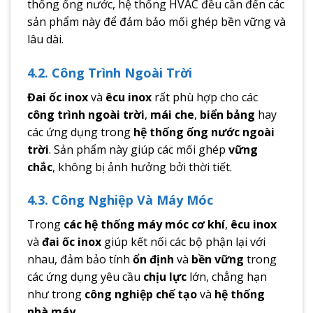
thống ống nước, hệ thống HVAC đều cần đến các
sản phẩm này để đảm bảo mối ghép bền vững và
lâu dài.
4.2. Công Trình Ngoài Trời
Đai ốc inox
và
êcu inox
rất phù hợp cho các
công trình ngoài trời
,
mái che
,
biển bảng
hay
các ứng dụng trong
hệ thống ống nước ngoài
trời
. Sản phẩm này giúp các mối ghép
vững
chắc
, không bị ảnh hưởng bởi thời tiết.
4.3. Công Nghiệp Và Máy Móc
Trong
các hệ thống máy móc cơ khí
,
êcu inox
và
đai ốc inox
giúp kết nối các bộ phận lại với
nhau, đảm bảo tính
ổn định
và
bền vững
trong
các ứng dụng yêu cầu
chịu lực
lớn, chẳng hạn
như trong
công nghiệp chế tạo
và
hệ thống
nhà máy
.