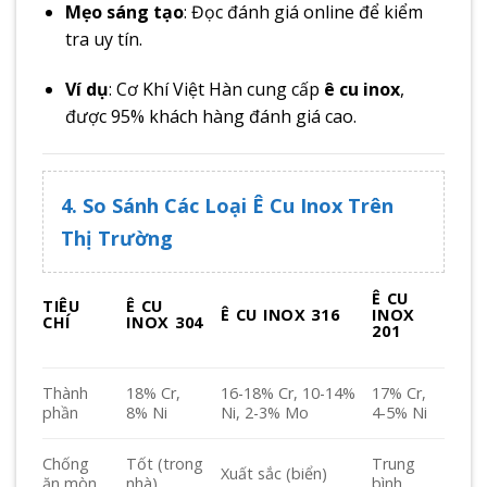
Mẹo sáng tạo
: Đọc đánh giá online để kiểm
tra uy tín.
Ví dụ
: Cơ Khí Việt Hàn cung cấp
ê cu inox
,
được 95% khách hàng đánh giá cao.
4. So Sánh Các Loại Ê Cu Inox Trên
Thị Trường
Ê CU
TIÊU
Ê CU
Ê CU INOX 316
INOX
CHÍ
INOX 304
201
Thành
18% Cr,
16-18% Cr, 10-14%
17% Cr,
phần
8% Ni
Ni, 2-3% Mo
4-5% Ni
Chống
Tốt (trong
Trung
Xuất sắc (biển)
ăn mòn
nhà)
bình