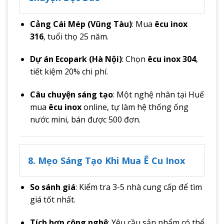
Cảng Cái Mép (Vũng Tàu)
: Mua
êcu inox
316
, tuổi thọ 25 năm.
Dự án Ecopark (Hà Nội)
: Chọn
êcu inox 304
,
tiết kiệm 20% chi phí.
Câu chuyện sáng tạo
: Một nghệ nhân tại Huế
mua
êcu inox
online, tự làm hệ thống ống
nước mini, bán được 500 đơn.
8. Mẹo Sáng Tạo Khi Mua Ê Cu Inox
So sánh giá
: Kiểm tra 3-5 nhà cung cấp để tìm
giá tốt nhất.
Tích hợp công nghệ
: Yêu cầu sản phẩm có thể