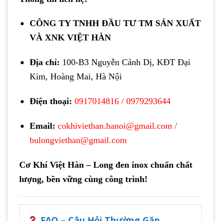
CÔNG TY TNHH ĐẦU TƯ TM SẢN XUẤT
VÀ XNK VIỆT HÀN
Địa chỉ:
100-B3 Nguyễn Cảnh Dị, KĐT Đại
Kim, Hoàng Mai, Hà Nội
Điện thoại:
0917014816
/
0979293644
Email:
cokhiviethan.hanoi@gmail.com
/
bulongviethan@gmail.com
Cơ Khí Việt Hàn – Long đen inox chuẩn chất
lượng, bền vững cùng công trình!
FAQ – Câu Hỏi Thường Gặp