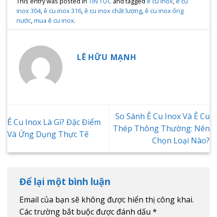
This entry was posted in
TIN TỨC
and tagged
ê cu inox
,
ê cu
inox 304
,
ê cu inox 316
,
ê cu inox chất lượng
,
ê cu inox ống
nước
,
mua ê cu inox
.
LÊ HỮU MẠNH
So Sánh Ê Cu Inox Và Ê Cu
Ê Cu Inox Là Gì? Đặc Điểm
Thép Thông Thường: Nên
Và Ứng Dụng Thực Tế
Chọn Loại Nào?
Để lại một bình luận
Email của bạn sẽ không được hiển thị công khai.
Các trường bắt buộc được đánh dấu
*