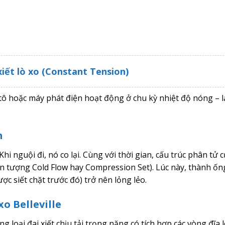
 xiết lò xo (Constant Tension)
tô hoặc máy phát điện hoạt động ở chu kỳ nhiệt độ nóng – l
m
hi nguội đi, nó co lại. Cùng với thời gian, cấu trúc phân tử 
hiện tượng Cold Flow hay Compression Set). Lúc này, thành ốn
ược siết chặt trước đó) trở nên lỏng lẻo.
xo Belleville
g loại đai xiết chịu tải trọng nặng có tích hợp các vòng đĩa 