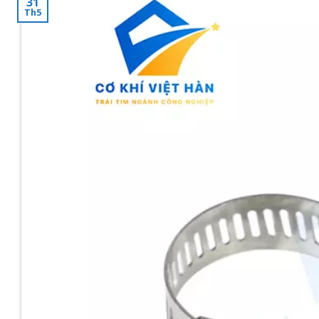
31
Th5