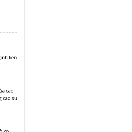
ạnh liên
của cao
g cao su
lò xo