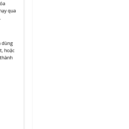
hóa
chạy qua
.
n dùng
t, hoặc
 thành