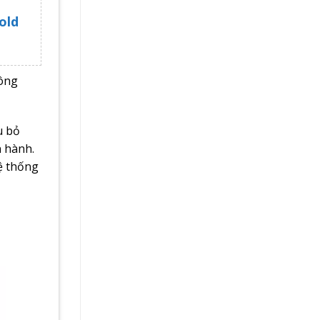
old
hông
u bỏ
n hành.
hệ thống