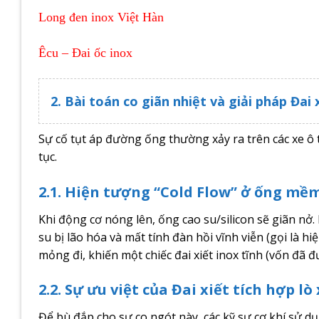
Long đen inox Việt Hàn
Êcu – Đai ốc inox
2. Bài toán co giãn nhiệt và giải pháp Đai
Sự cố tụt áp đường ống thường xảy ra trên các xe ô 
tục.
2.1. Hiện tượng “Cold Flow” ở ống mề
Khi động cơ nóng lên, ống cao su/silicon sẽ giãn nở. K
su bị lão hóa và mất tính đàn hồi vĩnh viễn (gọi là 
mỏng đi, khiến một chiếc đai xiết inox tĩnh (vốn đã đ
2.2. Sự ưu việt của Đai xiết tích hợp lò 
Để bù đắp cho sự co ngót này, các kỹ sư cơ khí sử dụn