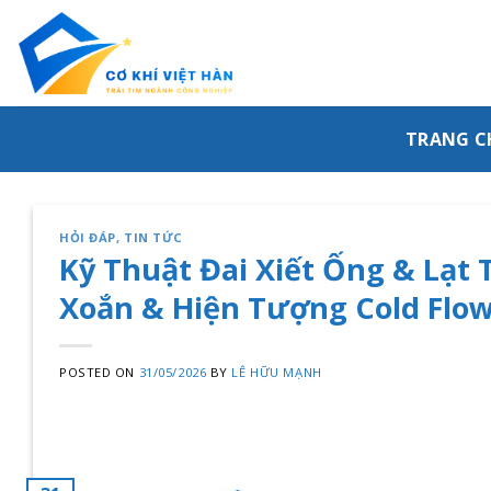
Skip
to
content
TRANG C
HỎI ĐÁP
,
TIN TỨC
Kỹ Thuật Đai Xiết Ống & Lạt 
Xoắn & Hiện Tượng Cold Flo
POSTED ON
31/05/2026
BY
LÊ HỮU MẠNH