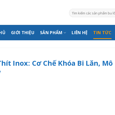
Tìm
kiếm:
HỦ
GIỚI THIỆU
SẢN PHẨM
LIÊN HỆ
TIN TỨC
Thít Inox: Cơ Chế Khóa Bi Lăn, M
w