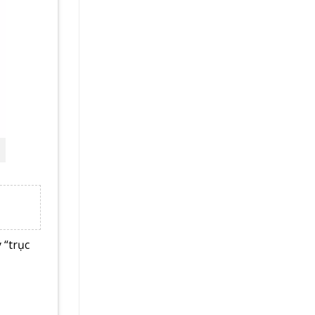
 “trục