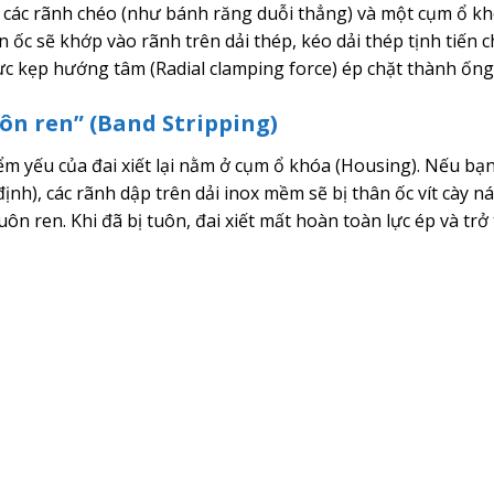
p các rãnh chéo (như bánh răng duỗi thẳng) và một cụm ổ k
ân ốc sẽ khớp vào rãnh trên dải thép, kéo dải thép tịnh tiến 
lực kẹp hướng tâm (Radial clamping force) ép chặt thành ống
ôn ren” (Band Stripping)
ểm yếu của đai xiết lại nằm ở cụm ổ khóa (Housing). Nếu bạ
nh), các rãnh dập trên dải inox mềm sẽ bị thân ốc vít cày ná
ôn ren. Khi đã bị tuôn, đai xiết mất hoàn toàn lực ép và trở