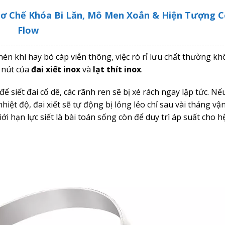
 Cơ Chế Khóa Bi Lăn, Mô Men Xoắn & Hiện Tượng C
Flow
én khí hay bó cáp viễn thông, việc rò rỉ lưu chất thường k
t nút của
đai xiết inox
và
lạt thít inox
.
siết đai cổ dê, các rãnh ren sẽ bị xé rách ngay lập tức. Nế
iệt độ, đai xiết sẽ tự động bị lỏng lẻo chỉ sau vài tháng vậ
i hạn lực siết là bài toán sống còn để duy trì áp suất cho 