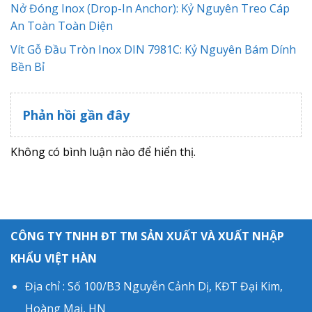
Nở Đóng Inox (Drop-In Anchor): Kỷ Nguyên Treo Cáp
An Toàn Toàn Diện
Vít Gỗ Đầu Tròn Inox DIN 7981C: Kỷ Nguyên Bám Dính
Bền Bỉ
Phản hồi gần đây
Không có bình luận nào để hiển thị.
CÔNG TY TNHH ĐT TM SẢN XUẤT VÀ XUẤT NHẬP
KHẨU VIỆT HÀN
Địa chỉ : Số 100/B3 Nguyễn Cảnh Dị, KĐT Đại Kim,
Hoàng Mai, HN