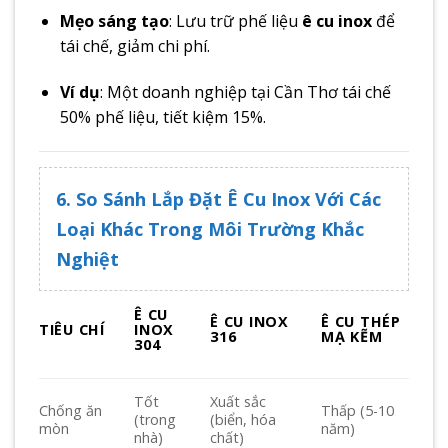
Mẹo sáng tạo
: Lưu trữ phế liệu
ê cu inox
để
tái chế, giảm chi phí.
Ví dụ
: Một doanh nghiệp tại Cần Thơ tái chế
50% phế liệu, tiết kiệm 15%.
6. So Sánh Lắp Đặt Ê Cu Inox Với Các
Loại Khác Trong Môi Trường Khắc
Nghiệt
Ê CU
Ê CU INOX
Ê CU THÉP
TIÊU CHÍ
INOX
316
MẠ KẼM
304
Tốt
Xuất sắc
Chống ăn
Thấp (5-10
(trong
(biển, hóa
mòn
năm)
nhà)
chất)