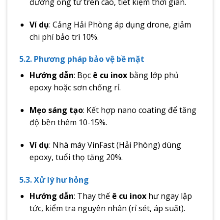
đường ống từ trên cao, tiết kiệm thời gian.
Ví dụ
: Cảng Hải Phòng áp dụng drone, giảm
chi phí bảo trì 10%.
5.2. Phương pháp bảo vệ bề mặt
Hướng dẫn
: Bọc
ê cu inox
bằng lớp phủ
epoxy hoặc sơn chống rỉ.
Mẹo sáng tạo
: Kết hợp nano coating để tăng
độ bền thêm 10-15%.
Ví dụ
: Nhà máy VinFast (Hải Phòng) dùng
epoxy, tuổi thọ tăng 20%.
5.3. Xử lý hư hỏng
Hướng dẫn
: Thay thế
ê cu inox
hư ngay lập
tức, kiểm tra nguyên nhân (rỉ sét, áp suất).