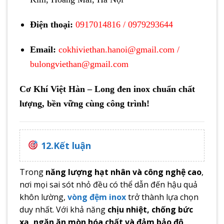
Điện thoại:
0917014816
/
0979293644
Email:
cokhiviethan.hanoi@gmail.com
/
bulongviethan@gmail.com
Cơ Khí Việt Hàn – Long đen inox chuẩn chất
lượng, bền vững cùng công trình!
12.Kết luận
Trong
năng lượng hạt nhân và công nghệ cao
,
nơi mọi sai sót nhỏ đều có thể dẫn đến hậu quả
khôn lường,
vòng đệm inox
trở thành lựa chọn
duy nhất. Với khả năng
chịu nhiệt, chống bức
xạ, ngăn ăn mòn hóa chất và đảm bảo độ