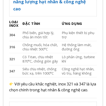
năng lượng hạt nhân & công nghệ
cao
LOẠI
ĐẶC TÍNH
ỨNG DỤNG
INOX
Phổ biến, giá hợp lý,
Phụ kiện thiết bị phụ
304
chịu ăn mòn tốt
trợ
Chống muối, hóa chất,
Hệ thống làm mát,
316
chịu nhiệt 500°C
đường ống
Có Titan, chịu nhiệt
Lò phản ứng, turbine
321
870°C, chống giòn gãy
khí
Siêu chịu nhiệt, chống
Công nghệ hạt nhân,
347
bức xạ, trên 1000°C
vũ trụ, hàng không
Với yêu cầu khắc nghiệt, inox 321 và 347 là lựa
chọn chính trong hạt nhân & công nghệ cao.