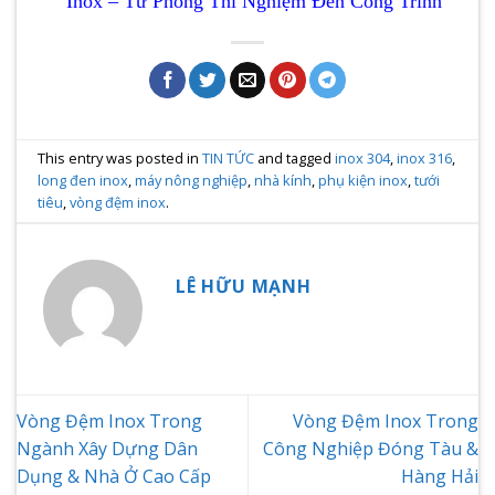
Inox – Từ Phòng Thí Nghiệm Đến Công Trình
This entry was posted in
TIN TỨC
and tagged
inox 304
,
inox 316
,
long đen inox
,
máy nông nghiệp
,
nhà kính
,
phụ kiện inox
,
tưới
tiêu
,
vòng đệm inox
.
LÊ HỮU MẠNH
Vòng Đệm Inox Trong
Vòng Đệm Inox Trong
Ngành Xây Dựng Dân
Công Nghiệp Đóng Tàu &
Dụng & Nhà Ở Cao Cấp
Hàng Hải