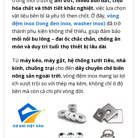
trong môi trường
ẩm ướt, nhiều bùn đất, chịu
hóa chất và thời tiết khắc nghiệt
, việc lựa chọn
vật liệu bền bỉ là yếu tố then chốt. Ở đây,
vòng
đệm inox (long đen inox, washer inox)
đã trở
thành phụ kiện không thể thiếu, giúp đảm bảo
mối nối bu lông – đai ốc chắc chắn, chống ăn
mòn và duy trì tuổi thọ thiết bị lâu dài
.
Từ
máy kéo, máy gặt, hệ thống tưới tiêu, nhà
kính, chuồng trại
cho đến
dây chuyền chế biến
nông sản ngoài trời
, vòng đệm inox mang lại lợi
ích vượt trội so với thép mạ kẽm, không chỉ ở độ
bền mà còn cả chi phí vòng đời.