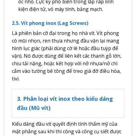
ốc nhỏ. Cực kỳ phổ biến trong lắp ráp linh
kiện điện tử, vỏ máy tính, bảng mạch.
2.5. Vít phong inox (Lag Screws)
Là phiên bản cỡ đại trong họ nhà vít. Vít phong
có mũi nhọn, ren thưa nhưng đầu vặn lại mang
hình lục giác (phải dùng cờ lê hoặc đầu tuýp để
vặn). Nó được dùng để liên kết các thanh gỗ lớn,
chịu tải nặng, hoặc kết hợp với nở nhựa/nở chì
cắm vào tường bê tông để treo giá đỡ điều hòa,
tivi.
3. Phân loại vít inox theo kiểu dáng
đầu (Mũ vít)
Kiểu dáng đầu vít quyết định tính thẩm mỹ của
mặt phẳng sau khi thi công và công cụ siết được