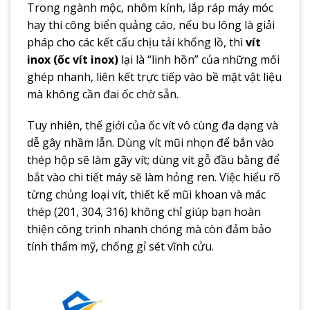
Trong ngành mộc, nhôm kính, lắp ráp máy móc
hay thi công biển quảng cáo, nếu bu lông là giải
pháp cho các kết cấu chịu tải khổng lồ, thì
vít
inox (ốc vít inox)
lại là “linh hồn” của những mối
ghép nhanh, liên kết trực tiếp vào bề mặt vật liệu
mà không cần đai ốc chờ sẵn.
Tuy nhiên, thế giới của ốc vít vô cùng đa dạng và
dễ gây nhầm lẫn. Dùng vít mũi nhọn để bắn vào
thép hộp sẽ làm gãy vít; dùng vít gỗ đầu bằng để
bắt vào chi tiết máy sẽ làm hỏng ren. Việc hiểu rõ
từng chủng loại vít, thiết kế mũi khoan và mác
thép (201, 304, 316) không chỉ giúp bạn hoàn
thiện công trình nhanh chóng mà còn đảm bảo
tính thẩm mỹ, chống gỉ sét vĩnh cửu.