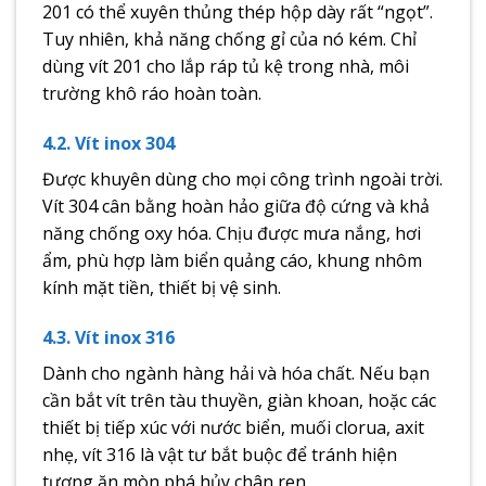
201 có thể xuyên thủng thép hộp dày rất “ngọt”.
Tuy nhiên, khả năng chống gỉ của nó kém. Chỉ
dùng vít 201 cho lắp ráp tủ kệ trong nhà, môi
trường khô ráo hoàn toàn.
4.2. Vít inox 304
Được khuyên dùng cho mọi công trình ngoài trời.
Vít 304 cân bằng hoàn hảo giữa độ cứng và khả
năng chống oxy hóa. Chịu được mưa nắng, hơi
ẩm, phù hợp làm biển quảng cáo, khung nhôm
kính mặt tiền, thiết bị vệ sinh.
4.3. Vít inox 316
Dành cho ngành hàng hải và hóa chất. Nếu bạn
cần bắt vít trên tàu thuyền, giàn khoan, hoặc các
thiết bị tiếp xúc với nước biển, muối clorua, axit
nhẹ, vít 316 là vật tư bắt buộc để tránh hiện
tượng ăn mòn phá hủy chân ren.