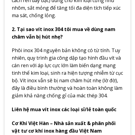
cách ren dày đặc) dùng cho kim loại cứng như
nhôm, sắt mỏng để tăng tối đa diện tích tiếp xúc
ma sát, chống lỏng.
2. Tại sao vít inox 304 tôi mua về dùng nam
châm vẫn bị hút nhẹ?
Phôi inox 304 nguyên bản không có từ tính. Tuy
nhiên, quy trình gia công dập tạo hình đầu vít và
cán ren với áp lực cực lớn làm biến dạng mạng
tinh thể kim loại, sinh ra hiện tượng nhiễm từ cục
bộ. Vít inox vẫn sẽ bị nam châm hút nhẹ (lờ đờ),
đây là điều bình thường và hoàn toàn không làm
giảm khả năng chống gỉ của mác thép 304.
Liên hệ mua vít inox các loại sỉ/lẻ toàn quốc
Cơ Khí Việt Hàn – Nhà sản xuất & phân phối
vật tư cơ khí inox hàng đầu Việt Nam