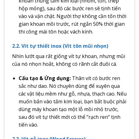
khoan thủng tấm kim loại (nhôm, tôn, thép
hộp mỏng), sau đó các bước ren sẽ tịnh tiến
vào và vặn chặt. Người thợ không cần tốn thời
gian khoan mồi trước, rút ngắn 50% thời gian
thi công mái tôn hoặc vách kính.
2.2. Vít tự thiết inox (Vít tôn mũi nhọn)
Nhìn lướt qua rất giống vít tự khoan, nhưng mũi
của nó nhọn hoắt, không có rãnh cắt đuôi cá.
Cấu tạo & Ứng dụng:
Thân vít có bước ren
sắc như dao. Nó chuyên dùng để xuyên qua
các vật liệu mềm như gỗ, nhựa, thạch cao. Nếu
muốn bắn vào tấm kim loại, bạn bắt buộc phải
dùng máy khoan tạo một lỗ mồi nhỏ trước,
sau đó vít tự thiết mới có thể “rạch ren” tịnh
tiến vào.
2.3. Vít gỗ inox (Wood Screws)