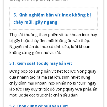
5. Kinh nghiệm bắn vít inox không bị
cháy mũi, gãy ngang
Thợ sắt thường than phiền vít tự khoan inox hay
bị gãy hoặc cháy đen mũi không ăn vào thép.
Nguyên nhân do Inox có tính dẻo, lưỡi khoan
không cứng giòn như vít sắt.
5.1. Kiểm soát tốc độ máy bắn vít
Đừng bóp cò súng bắn vít hết tốc lực. Vòng quay
quá nhanh tạo ra ma sát lớn, sinh nhiệt nung
chảy đỉnh mũi khoan inox khiến nó bị “cùn” ngay
lập tức. Hãy duy trì tốc độ vòng quay vừa phải, ấn
một lực đè dọc trục chắc chắn đều đặn.
5.2. Chọn đúng cỡ mũi vặn (Bit)