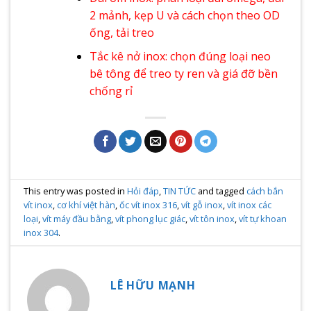
2 mảnh, kẹp U và cách chọn theo OD
ống, tải treo
Tắc kê nở inox: chọn đúng loại neo
bê tông để treo ty ren và giá đỡ bền
chống rỉ
This entry was posted in
Hỏi đáp
,
TIN TỨC
and tagged
cách bắn
vít inox
,
cơ khí việt hàn
,
ốc vít inox 316
,
vít gỗ inox
,
vít inox các
loại
,
vít máy đầu bằng
,
vít phong lục giác
,
vít tôn inox
,
vít tự khoan
inox 304
.
LÊ HỮU MẠNH