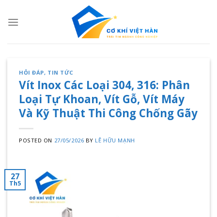
Skip
to
content
HỎI ĐÁP
,
TIN TỨC
Vít Inox Các Loại 304, 316: Phân
Loại Tự Khoan, Vít Gỗ, Vít Máy
Và Kỹ Thuật Thi Công Chống Gãy
POSTED ON
27/05/2026
BY
LÊ HỮU MẠNH
27
Th5