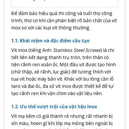
Để đảm bảo hiệu quả thi công và tuổi thọ công
trình, thợ cơ khí cần phân biệt rõ bản chất của vít
inox so với các loại vít thông thường.
1.1. Khái niệm và đặc điểm cấu tạo
Vít inox (tiếng Anh:
Stainless Steel Screws
) là chi
tiết liên kết dạng thanh trụ tròn, trên thân có
tiện rãnh ren xoắn ốc. Một đầu vít được tạo hình
(chữ thập, xẻ rãnh, lục giác) để tương thích với
tua vít hoặc máy bắn vít. Khác với bu lông cần lỗ
taro và đai ốc, đa số vít inox được thiết kế để tự
tạo rãnh ren khi vặn chìm vào vật liệu nền.
1.2. Ưu thế vượt trội của vật liệu Inox
Vít mạ kẽm có giá thành rẻ nhưng rất nhanh bị
xỉn màu, hoen gỉ khi lớp mạ mỏng bên ngoài bị